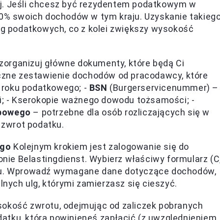
j. Jeśli chcesz być rezydentem podatkowym w
90% swoich dochodów w tym kraju. Uzyskanie takieg
ulg podatkowych, co z kolei zwiększy wysokość
zorganizuj główne dokumenty, które będą Ci
czne zestawienie dochodów od pracodawcy, które
 roku podatkowego; -
BSN
(Burgerservicenummer) –
ii; - Kserokopie ważnego dowodu tożsamości; -
rbowego
– potrzebne dla osób rozliczających się w
ć zwrot podatku.
ego
Kolejnym krokiem jest zalogowanie się do
ronie Belastingdienst. Wybierz właściwy formularz (C
usu. Wprowadź wymagane dane dotyczące dochodów,
ych ulg, którymi zamierzasz się cieszyć.
okość zwrotu, odejmując od zaliczek pobranych
atku, którą powinieneś zapłacić (z uwzględnieniem