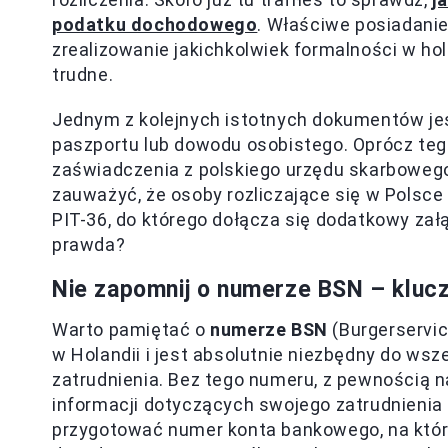
podatku dochodowego
. Właściwe posiadani
zrealizowanie jakichkolwiek formalności w h
trudne.
Jednym z kolejnych istotnych dokumentów j
paszportu lub dowodu osobistego. Oprócz tego
zaświadczenia z polskiego urzędu skarbowego
zauważyć, że osoby rozliczające się w Polsc
PIT-36, do którego dołącza się dodatkowy zał
prawda?
Nie zapomnij o numerze BSN – klucz
Warto pamiętać o
numerze BSN
(Burgerservi
w Holandii i jest absolutnie niezbędny do ws
zatrudnienia. Bez tego numeru, z pewnością 
informacji dotyczących swojego zatrudnieni
przygotować numer konta bankowego, na który