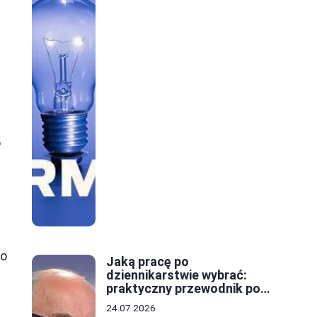
o
 o
Jaką pracę po
dziennikarstwie wybrać:
praktyczny przewodnik po
ścieżkach kariery
24.07.2026