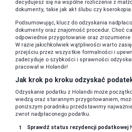
decydujesz się na wspólne rozliczenie z mał
dokumenty, takie jak akt ślubu czy kserokop
Podsumowując, klucz do odzyskania nadpłaco
dokumenty oraz znajomość procedur. Choć ca
odpowiednie przygotowanie oraz zrozumienie
W razie jakichkolwiek wątpliwości warto zasi
przejściu przez wszystkie formalności i upew
zadecyduje o szybkości i sprawności odzyskan
pracował w Holandii!
Jak krok po kroku odzyskać podatek
Odzyskanie podatku z Holandii może początk
wiedzą oraz starannym przygotowaniem, może
poniższym poradniku przedstawimy najważniej
zwrot nadpłaconego podatku.
Sprawdź status rezydencji podatkowej
N