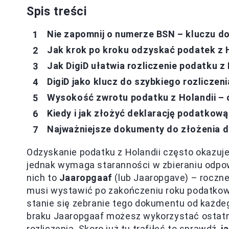
Spis treści
Nie zapomnij o numerze BSN – kluczu do
Jak krok po kroku odzyskać podatek z 
Jak DigiD ułatwia rozliczenie podatku z
DigiD jako klucz do szybkiego rozliczen
Wysokość zwrotu podatku z Holandii – 
Kiedy i jak złożyć deklarację podatkową
Najważniejsze dokumenty do złożenia d
Odzyskanie podatku z Holandii często okazuje
jednak wymaga staranności w zbieraniu odpo
nich to
Jaaropgaaf
(lub Jaaropgave) – roczn
musi wystawić po zakończeniu roku podatkowe
stanie się zebranie tego dokumentu od każdeg
braku Jaaropgaaf możesz wykorzystać ostatni
rozliczenia. Skoro już tu trafiłeś to sprawdź,
j