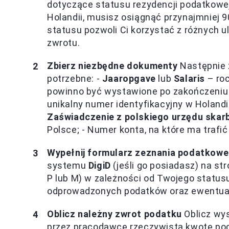
dotyczące statusu rezydencji podatkowe
Holandii, musisz osiągnąć przynajmniej 
statusu pozwoli Ci korzystać z różnych 
zwrotu.
Zbierz niezbędne dokumenty
Następnie 
potrzebne: -
Jaaropgave
lub
Salaris
– ro
powinno być wystawione po zakończeniu
unikalny numer identyfikacyjny w Holand
Zaświadczenie z polskiego urzędu ska
Polsce; - Numer konta, na które ma trafi
Wypełnij formularz zeznania podatkow
systemu
DigiD
(jeśli go posiadasz) na st
P lub M) w zależności od Twojego stat
odprowadzonych podatków oraz ewentualn
Oblicz należny zwrot podatku
Oblicz wys
przez pracodawcę rzeczywistą kwotę pod