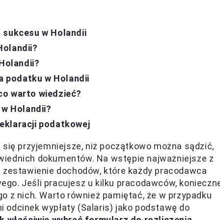
 sukcesu w Holandii
Holandii?
 Holandii?
ia podatku w Holandii
co warto wiedzieć?
 w Holandii?
eklaracji podatkowej
 się przyjemniejsze, niż początkowo można sądzić,
wiednich dokumentów. Na wstępie najważniejsze z
e zestawienie dochodów, które każdy pracodawca
go. Jeśli pracujesz u kilku pracodawców, konieczn
o z nich. Warto również pamiętać, że w przypadku
 odcinek wypłaty (Salaris) jako podstawę do
ak właściwie wybrać formularz do rozliczenia