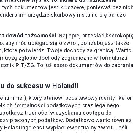
e tych dokumentów jest kluczowe, ponieważ bez nic
olenderskim urzędzie skarbowym stanie się bardzo
est
dowód tożsamości
. Najlepiej przesłać kserokopi
, aby móc ubiegać się o zwrot, potrzebujesz także
, które potwierdzi Twoje dochody za granicą. Warto
e muszą zgłosić dochody zagraniczne w formularzu
ącznik PIT/ZG. To już sporo dokumentów do zebrania
u do sukcesu w Holandii
cenummer), który stanowi podstawowy identyfikator
zelkich formalności podatkowych oraz legalnego
napotkasz trudności w uzyskaniu dostępu do
a czy płaconych podatków. Dodatkowo warto również
 Belastingdienst wypłaci ewentualny zwrot. Jeśli