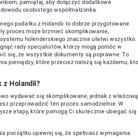
żonkiem, pamiętaj, aby dołączyć dodatkowe
ia dowodu osobistego współmałżonka.
nego podatku z Holandii to dobrze przygotowane
ły proces może brzmieć skomplikowanie,
 systemu holenderskiego znacznie ułatwi wszystko.
ęgnąć rady specjalistów, którzy mogą pomóc w
nić się, że wszystkie dokumenty są poprawne. To
ia pieniędzy, które przecież należą się każdemu, kt
 z Holandii?
owo wydawać się skomplikowane, jednak z właściwą
sz przeprowadzić ten proces samodzielnie. W
sze etapy, które pomogą Ci skutecznie ubiegać się
a początku upewnij się, że spełniasz wymagania