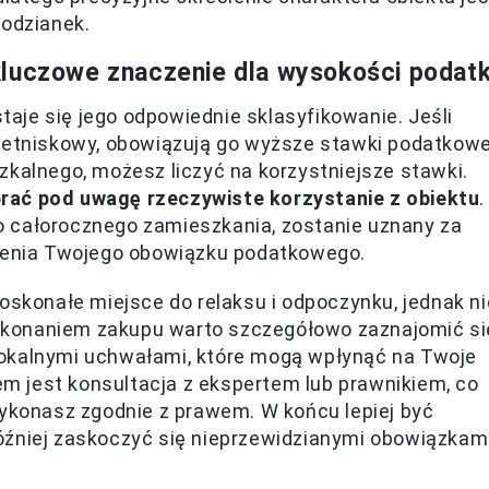
podzianek.
kluczowe znaczenie dla wysokości podat
aje się jego odpowiednie sklasyfikowanie. Jeśli
 letniskowy, obowiązują go wyższe stawki podatkowe
zkalnego, możesz liczyć na korzystniejsze stawki.
ać pod uwagę rzeczywiste korzystanie z obiektu
.
 całorocznego zamieszkania, zostanie uznany za
iżenia Twojego obowiązku podatkowego.
oskonałe miejsce do relaksu i odpoczynku, jednak ni
okonaniem zakupu warto szczegółowo zaznajomić si
lokalnymi uchwałami, które mogą wpłynąć na Twoje
 jest konsultacja z ekspertem lub prawnikiem, co
wykonasz zgodnie z prawem. W końcu lepiej być
óźniej zaskoczyć się nieprzewidzianymi obowiązkam