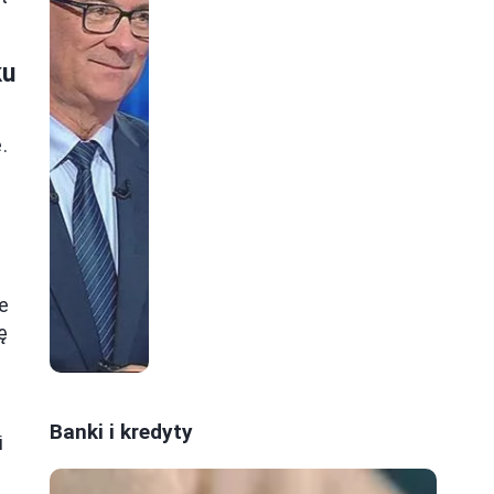
ku
.
e
ę
Banki i kredyty
i