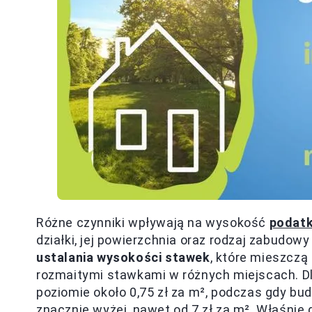
Różne czynniki wpływają na wysokość
podatk
działki, jej powierzchnia oraz rodzaj zabudow
ustalania wysokości stawek
, które mieszczą
rozmaitymi stawkami w różnych miejscach. Dl
poziomie około 0,75 zł za m², podczas gdy b
znacznie wyżej, nawet od 7 zł za m². Właśnie 