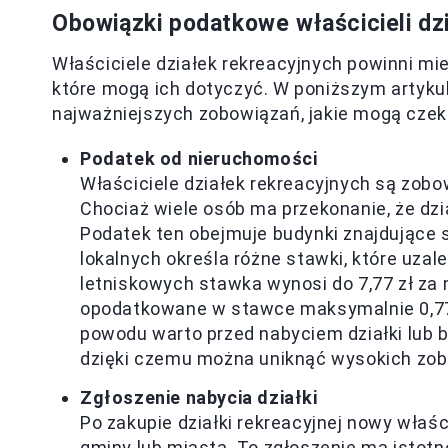
Obowiązki podatkowe właścicieli dz
Właściciele działek rekreacyjnych powinni 
które mogą ich dotyczyć. W poniższym artyk
najważniejszych zobowiązań, jakie mogą czek
Podatek od nieruchomości
Właściciele działek rekreacyjnych są zobo
Chociaż wiele osób ma przekonanie, że dzia
Podatek ten obejmuje budynki znajdujące s
lokalnych określa różne stawki, które uzal
letniskowych stawka wynosi do 7,77 zł za
opodatkowane w stawce maksymalnie 0,77 zł
powodu warto przed nabyciem działki lub 
dzięki czemu można uniknąć wysokich zo
Zgłoszenie nabycia działki
Po zakupie działki rekreacyjnej nowy właś
gminy lub miasta. To zgłoszenie ma istot