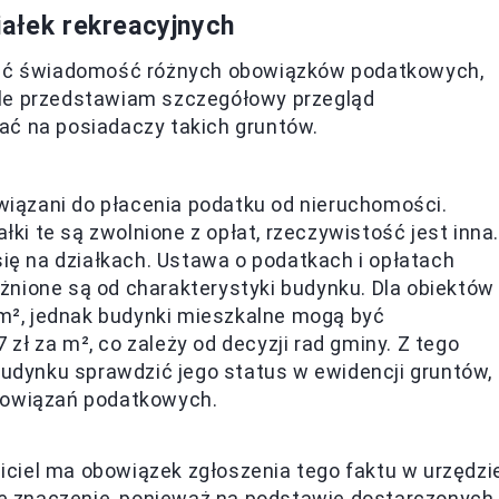
iałek rekreacyjnych
mieć świadomość różnych obowiązków podatkowych,
ule przedstawiam szczegółowy przegląd
ać na posiadaczy takich gruntów.
wiązani do płacenia podatku od nieruchomości.
łki te są zwolnione z opłat, rzeczywistość jest inna.
ię na działkach. Ustawa o podatkach i opłatach
eżnione są od charakterystyki budynku. Dla obiektów
 m², jednak budynki mieszkalne mogą być
 za m², co zależy od decyzji rad gminy. Z tego
budynku sprawdzić jego status w ewidencji gruntów,
bowiązań podatkowych.
ciciel ma obowiązek zgłoszenia tego faktu w urzędzi
ne znaczenie, ponieważ na podstawie dostarczonych