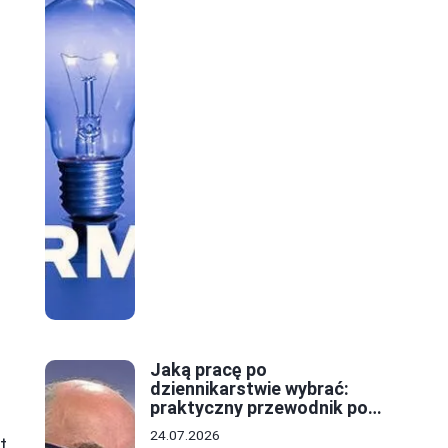
Jaką pracę po
dziennikarstwie wybrać:
praktyczny przewodnik po
ścieżkach kariery
24.07.2026
t