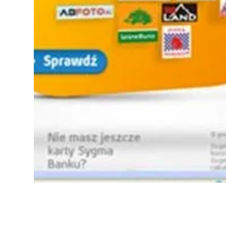
BANKI I KREDYTY
20.07.2026
Jak zrezygnować z karty Sygma Bank krok po