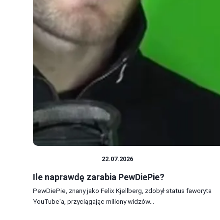
PRACA I ZAROBKI
22.07.2026
Ile naprawdę zarabia PewDiePie?
PewDiePie, znany jako Felix Kjellberg, zdobył status faworyta
YouTube'a, przyciągając miliony widzów...