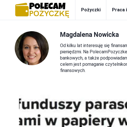
Pożyczki
Praca 
Magdalena Nowicka
Od kilku lat interesuję się fina
pieniędzmi. Na PolecamPozyczke.p
bankowych, a także podpowiadam,
celem jest pomaganie czytelniko
finansowych.