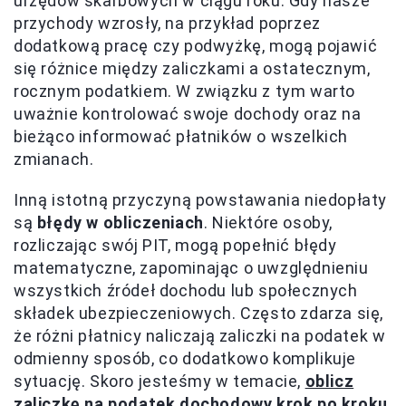
urzędów skarbowych w ciągu roku. Gdy nasze
przychody wzrosły, na przykład poprzez
dodatkową pracę czy podwyżkę, mogą pojawić
się różnice między zaliczkami a ostatecznym,
rocznym podatkiem. W związku z tym warto
uważnie kontrolować swoje dochody oraz na
bieżąco informować płatników o wszelkich
zmianach.
Inną istotną przyczyną powstawania niedopłaty
są
błędy w obliczeniach
. Niektóre osoby,
rozliczając swój PIT, mogą popełnić błędy
matematyczne, zapominając o uwzględnieniu
wszystkich źródeł dochodu lub społecznych
składek ubezpieczeniowych. Często zdarza się,
że różni płatnicy naliczają zaliczki na podatek w
odmienny sposób, co dodatkowo komplikuje
sytuację. Skoro jesteśmy w temacie,
oblicz
zaliczkę na podatek dochodowy krok po kroku
.