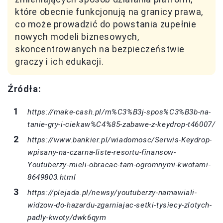
które obecnie funkcjonują na granicy prawa,
co może prowadzić do powstania zupełnie
nowych modeli biznesowych,
skoncentrowanych na bezpieczeństwie
graczy i ich edukacji.
Źródła:
https://make-cash.pl/m%C3%B3j-spos%C3%B3b-na-
tanie-gry-i-ciekaw%C4%85-zabawe-z-keydrop-t46007/
https://www.bankier.pl/wiadomosc/Serwis-Keydrop-
wpisany-na-czarna-liste-resortu-finansow-
Youtuberzy-mieli-obracac-tam-ogromnymi-kwotami-
8649803.html
https://plejada.pl/newsy/youtuberzy-namawiali-
widzow-do-hazardu-zgarniajac-setki-tysiecy-zlotych-
padly-kwoty/dwk6qym