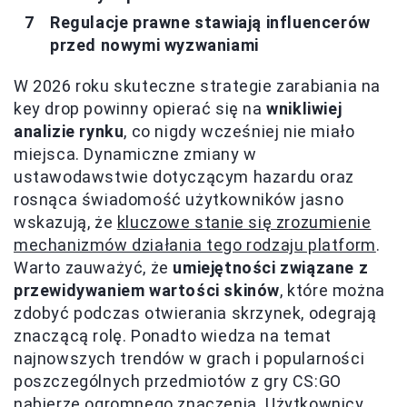
Regulacje prawne stawiają influencerów
przed nowymi wyzwaniami
W 2026 roku skuteczne strategie zarabiania na
key drop powinny opierać się na
wnikliwiej
analizie rynku
, co nigdy wcześniej nie miało
miejsca. Dynamiczne zmiany w
ustawodawstwie dotyczącym hazardu oraz
rosnąca świadomość użytkowników jasno
wskazują, że
kluczowe stanie się zrozumienie
mechanizmów działania tego rodzaju platform
.
Warto zauważyć, że
umiejętności związane z
przewidywaniem wartości skinów
, które można
zdobyć podczas otwierania skrzynek, odegrają
znaczącą rolę. Ponadto wiedza na temat
najnowszych trendów w grach i popularności
poszczególnych przedmiotów z gry CS:GO
nabierze ogromnego znaczenia. Użytkownicy