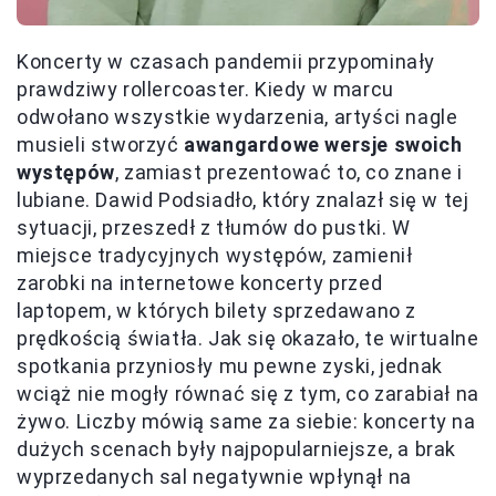
Koncerty w czasach pandemii przypominały
prawdziwy rollercoaster. Kiedy w marcu
odwołano wszystkie wydarzenia, artyści nagle
musieli stworzyć
awangardowe wersje swoich
występów
, zamiast prezentować to, co znane i
lubiane. Dawid Podsiadło, który znalazł się w tej
sytuacji, przeszedł z tłumów do pustki. W
miejsce tradycyjnych występów, zamienił
zarobki na internetowe koncerty przed
laptopem, w których bilety sprzedawano z
prędkością światła. Jak się okazało, te wirtualne
spotkania przyniosły mu pewne zyski, jednak
wciąż nie mogły równać się z tym, co zarabiał na
żywo. Liczby mówią same za siebie: koncerty na
dużych scenach były najpopularniejsze, a brak
wyprzedanych sal negatywnie wpłynął na