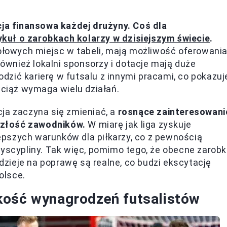
a finansowa każdej drużyny. Coś dla
kuł o zarobkach kolarzy w dzisiejszym świecie
.
zołowych miejsc w tabeli, mają możliwość oferowani
wnież lokalni sponsorzy i dotacje mają duże
zić karierę w futsalu z innymi pracami, co pokazuj
wciąż wymaga wielu działań.
ja zaczyna się zmieniać, a
rosnące zainteresowani
szłość zawodników.
W miarę jak liga zyskuje
pszych warunków dla piłkarzy, co z pewnością
dyscypliny. Tak więc, pomimo tego, że obecne zarobk
adzieje na poprawę są realne, co budzi ekscytację
olsce.
kość wynagrodzeń futsalistów