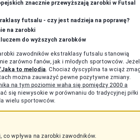
pejskich znacznie przewyższają zarobki w Futsal
klasy futsalu - czy jest nadzieja na poprawę?
ie na zarobki
e kluczem do wyższych zarobków
zarobki zawodników ekstraklasy futsalu stanowią
nie zarówno fanów, jak i młodych sportowców. Jeżel
 "Jaka to melodia
. Chociaż dyscyplina ta wciąż zma
latach można zauważyć pewne pozytywne zmiany.
ika na tym poziomie waha się pomiędzy 2000 a
 się niewysokie w porównaniu do tradycyjnej piłki
la wielu sportowców.
i, co wpływa na zarobki zawodników.