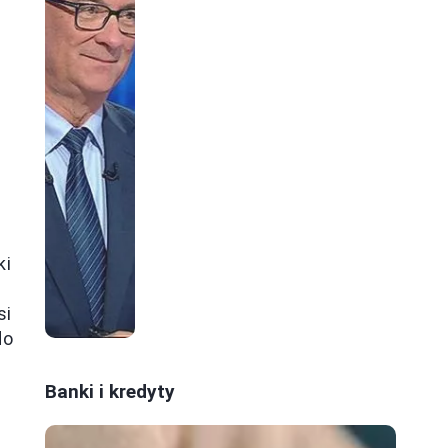
ki
si
do
Banki i kredyty