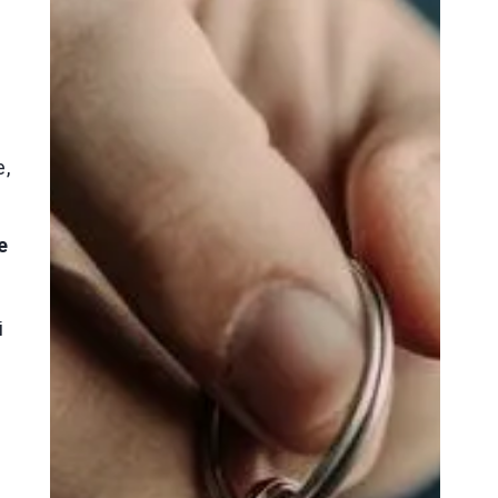
a
e,
e
i