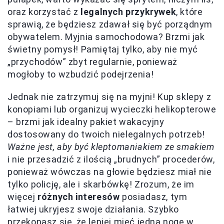
oraz korzystać z
legalnych przykrywek
, które
sprawią, że będziesz zdawał się być porządnym
obywatelem. Myjnia samochodowa? Brzmi jak
świetny pomysł! Pamiętaj tylko, aby nie myć
„przychodów” zbyt regularnie, ponieważ
mogłoby to wzbudzić podejrzenia!
Jednak nie zatrzymuj się na myjni! Kup sklepy z
konopiami lub organizuj wycieczki helikopterowe
– brzmi jak idealny pakiet wakacyjny
dostosowany do twoich nielegalnych potrzeb!
Ważne jest, aby być kleptomaniakiem ze smakiem
i nie przesadzić z ilością „brudnych” procederów,
ponieważ wówczas na głowie będziesz miał nie
tylko policję, ale i skarbówkę! Zrozum, że im
więcej
różnych interesów
posiadasz, tym
łatwiej ukryjesz swoje działania. Szybko
przekonasz się, że lepiej mieć jedną nogę w