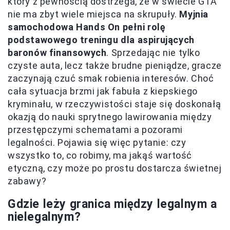
który z pewnością dostrzega, że w świecie GTA
nie ma zbyt wiele miejsca na skrupuły.
Myjnia
samochodowa Hands On pełni rolę
podstawowego treningu dla aspirujących
baronów finansowych
. Sprzedając nie tylko
czyste auta, lecz także brudne pieniądze, gracze
zaczynają czuć smak robienia interesów. Choć
cała sytuacja brzmi jak fabuła z kiepskiego
kryminału, w rzeczywistości staje się doskonałą
okazją do nauki sprytnego lawirowania między
przestępczymi schematami a pozorami
legalności. Pojawia się więc pytanie: czy
wszystko to, co robimy, ma jakąś wartość
etyczną, czy może po prostu dostarcza świetnej
zabawy?
Gdzie leży granica między legalnym a
nielegalnym?