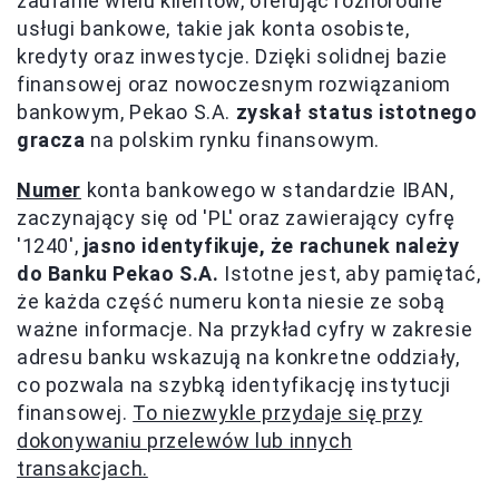
zaufanie wielu klientów, oferując różnorodne
usługi bankowe, takie jak konta osobiste,
kredyty oraz inwestycje. Dzięki solidnej bazie
finansowej oraz nowoczesnym rozwiązaniom
bankowym, Pekao S.A.
zyskał status istotnego
gracza
na polskim rynku finansowym.
Numer
konta bankowego w standardzie IBAN,
zaczynający się od 'PL' oraz zawierający cyfrę
'1240',
jasno identyfikuje, że rachunek należy
do Banku Pekao S.A.
Istotne jest, aby pamiętać,
że każda część numeru konta niesie ze sobą
ważne informacje. Na przykład cyfry w zakresie
adresu banku wskazują na konkretne oddziały,
co pozwala na szybką identyfikację instytucji
finansowej.
To niezwykle przydaje się przy
dokonywaniu przelewów lub innych
transakcjach.