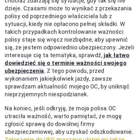
chociaż zdarzają się sytuacje, gdy tak się nie
dzieje. Czasami może to wynikać z przekazania
polisy od poprzedniego właściciela lub z
sytuacji, kiedy nie opłacono pełnej składki. W
takich przypadkach kontrolowanie ważności
polisy staje się wręcz niezbędne, aby upewnić
się, że jestem odpowiednio ubezpieczony. Jeżeli
interesuje cię ta tematyka, sprawdź,
jak łatwo
dowiedzieć się o terminie ważności swojego
ubezpieczenia
. Z tego powodu, przed
wykonaniem jakiejkolwiek jazdy, zawsze
sprawdzam aktualność mojego OC, by uniknąć
nieprzyjemnych niespodzianek.
Na koniec, jeśli odkryję, że moja polisa OC
utraciła ważność, warto pamiętać, że mogę
zgłosić sprawę do dowolnej firmy
ubezpieczeniowej, aby uzyskać odszkodowanie.
Zgłoszenie do UFG znacząco ułatwi mi także