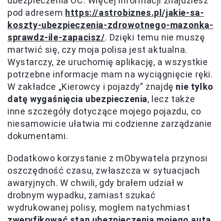
ubezpieczenia OC. Więcej informacji znajdziesz
pod adresem
https://astrobiznes.pl/jakie-sa-
koszty-ubezpieczenia-zdrowotnego-mazonka-
sprawdz-ile-zapacisz/
. Dzięki temu nie muszę
martwić się, czy moja polisa jest aktualna.
Wystarczy, że uruchomię aplikację, a wszystkie
potrzebne informacje mam na wyciągnięcie ręki.
W zakładce „Kierowcy i pojazdy” znajdę
nie tylko
datę wygaśnięcia ubezpieczenia
, lecz także
inne szczegóły dotyczące mojego pojazdu, co
niesamowicie ułatwia mi codzienne zarządzanie
dokumentami.
Dodatkowo korzystanie z mObywatela przynosi
oszczędność czasu, zwłaszcza w sytuacjach
awaryjnych. W chwili, gdy brałem udział w
drobnym wypadku, zamiast szukać
wydrukowanej polisy, mogłem natychmiast
zweryfikować stan ubezpieczenia mojego auta
.