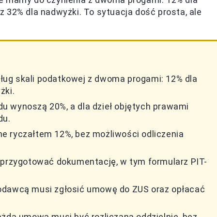
 32% dla nadwyżki. To sytuacja dość prosta, ale
ug skali podatkowej z dwoma progami: 12% dla
żki.
u wynoszą 20%, a dla dzieł objętych prawami
du.
e ryczałtem 12%, bez możliwości odliczenia
y przygotować dokumentację, w tym formularz PIT-
codawcą musi zgłosić umowę do ZUS oraz opłacać
ażda umowa musi być rozliczana oddzielnie, bez