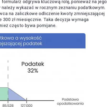
n formularz odgrywa kluczową rolę, ponieważ na jego
y należy wykazać w rocznym zeznaniu podatkowym.
wca na zaliczkowe odliczenie kwoty zmniejszającej
ie 300 zł miesięcznie. Taka decyzja wymaga
wnież często bywa pomijane.