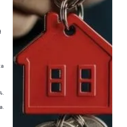
ł
ta
%.
a.