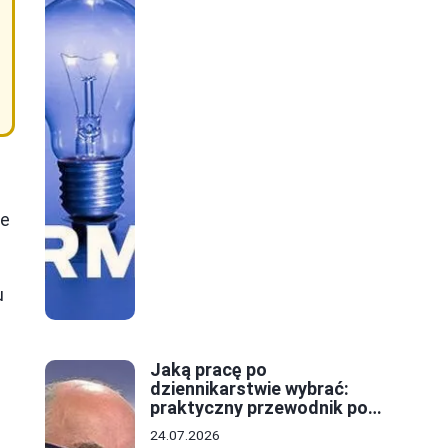
we
u
Jaką pracę po
dziennikarstwie wybrać:
praktyczny przewodnik po
ścieżkach kariery
24.07.2026