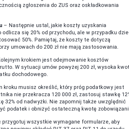
cznością zgłoszenia do ZUS oraz oskładkowania
u
– Następnie ustal, jakie koszty uzyskania
odlicza się 20% od przychodu, ale w przypadku dzie
osować 50%. Pamiętaj, że koszty te dotyczą
a przy umowach do 200 zł nie mają zastosowania.
olejnym krokiem jest odejmowanie kosztów
rutto. W sytuacji umów powyżej 200 zł, wysoka kwo
datku dochodowego.
 kroku musisz określić, który próg podatkowy jest
nika nie przekracza 120 000 zł, zastosuj stawkę 12
ę 32% od nadwyżki. Nie zapomnij także uwzględnić
yć podatek i obniżyć ostateczną kwotę zobowiązani
 przygotuj wszystkie wymagane formularze, aby
zne powinny składać PIT-37 oraz PIT-11 do urzędu