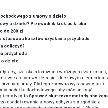
 dochodowego z umowy o dzieło
owy o dzieło? Przewodnik krok po kroku
o do 200 zł
na stosować kosztów uzyskania przychodu
a odliczyć?
ia przychodu
 o dzieło
ółpracy, szeroko stosowaną w różnych dziedzinach,
wieństwie do umowy zlecenia, kluczowym elementem
m przebieg pracy. Dlatego zarówno wykonawcy, jak i
ania podatku dochodowego, aby móc uniknąć
tę tematykę to
Sprawdź skuteczne metody obniżeni
czo opodatkowanie umowy odbywa się zgodnie z
że mamy do czynienia z dwoma progami: 12% dla